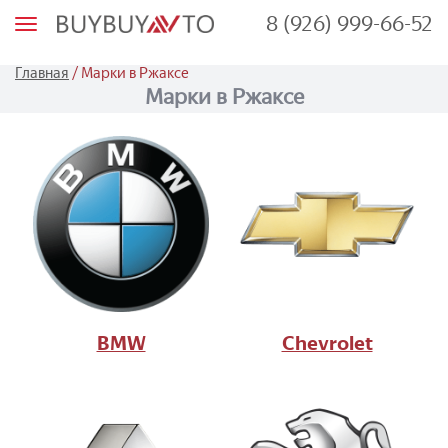
8 (926) 999-66-52
М
е
н
ю
/
Главная
Марки в Ржаксе
Марки в Ржаксе
BMW
Chevrolet